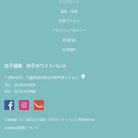
テニスコート
温泉・浴室
交通アクセス
プライバシーポリシー
宿泊約款
会員規約
白子温泉 白子ホワイトパレス
〒
299-4215
千葉県長生郡白子町中里４４８１
TEL
0475-33-3005
FAX
0475-33-5969
Copyright（C）2020 白子温泉 白子ホワイトパレス All Reserved.
cookieの利用について