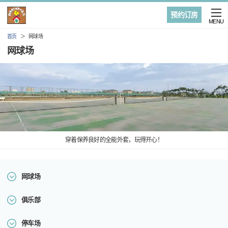
预约订房
MENU
首页
网球场
网球场
穿着保养良好的全能外套，玩得开心！
网球场
俱乐部
停车场