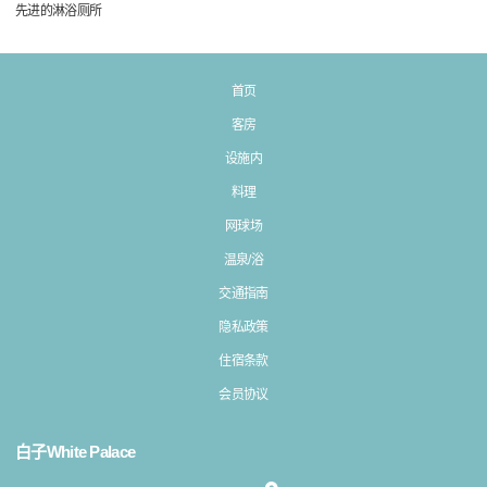
先进的淋浴厕所
首页
客房
设施内
料理
网球场
温泉/浴
交通指南
隐私政策
住宿条款
会员协议
白子White Palace